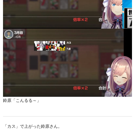
鈴原「こんるる～」
「カス」で上がった鈴原さん。