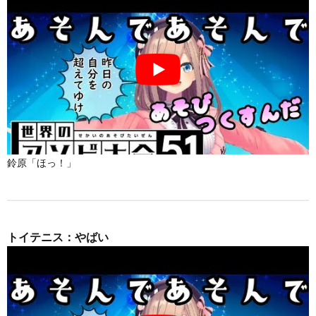
鈴原「ほっ！」
トイテニス：やばい