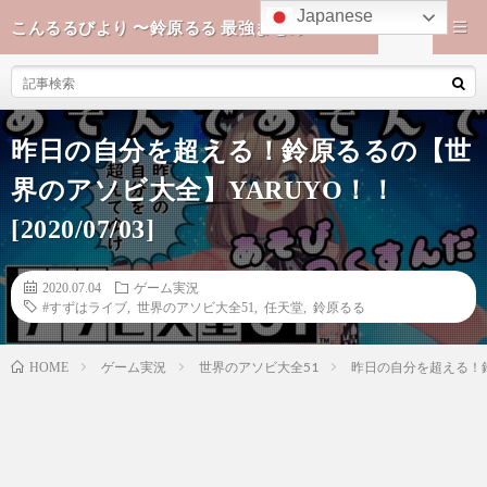
Japanese
こんるるびより 〜鈴原るる 最強まとめ〜
昨日の自分を超える！鈴原るるの【世
界のアソビ大全】YARUYO！！
[2020/07/03]
2020.07.04
ゲーム実況
#すずはライブ
,
世界のアソビ大全51
,
任天堂
,
鈴原るる
ゲーム実況
世界のアソビ大全51
昨日の自分を超える！鈴原
HOME