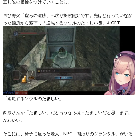
直し他の指輪をつけていくことに。
再び篝火「虚ろの遺跡」へ戻り探索開始です。先ほど行っていなか
った箇所から落下し「追尾するソウルの
たましい
塊」をGET！
「追尾するソウルの
」
たましい
鈴原さんが「
」だと言うなら塊＝たましいだと思います。
たましい
かわいい。
そこには、椅子に座った老人、NPC「闇潜りのグランダル」がいる