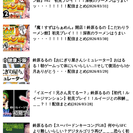
ン館】#02 初見プレイ！！！深夜のラーメンはうまい
ッ・・・！！！！！配信まとめ[2026/03/31]
『魔！すずはらぁめん』開店！鈴原るるの【こだわりラ
ーメン館】初見プレイ！！！深夜のラーメンはうまい
ッ・・・！！！！！配信まとめ[2026/03/30]
鈴原るるの【おにぎり屋さんシミュレーター】おはる
る！朝ゲームって体にいいらしい…‼そして復活から3か
月ありがとう・・・配信まとめ[2026/03/29]
「イエーイ！兄さん見てるー？」鈴原るるの【初代！ル
イージマンション】初見プレイ！！ルイージとの和解＿
＿＿？！！配信まとめ[2026/03/28]
鈴原るるの【スーパードンキーコングGB】何やらSFC
より難しいらしい？デジタルゴリラ再び＿＿＿恐らく初