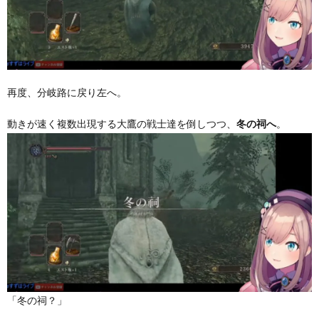
再度、分岐路に戻り左へ。
動きが速く複数出現する大鷹の戦士達を倒しつつ、
。
冬の祠へ
「冬の祠？」