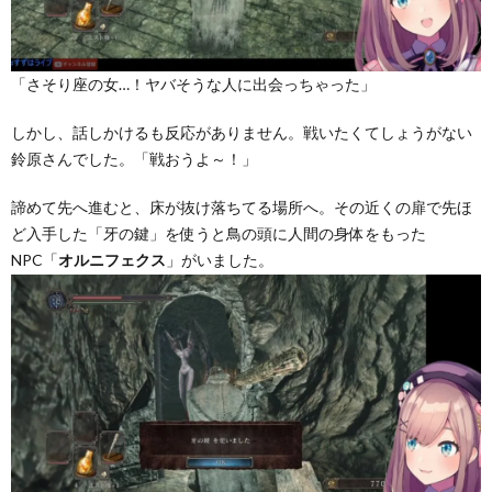
「さそり座の女…！ヤバそうな人に出会っちゃった」
しかし、話しかけるも反応がありません。戦いたくてしょうがない
鈴原さんでした。「戦おうよ～！」
諦めて先へ進むと、床が抜け落ちてる場所へ。その近くの扉で先ほ
ど入手した「牙の鍵」を使うと鳥の頭に人間の身体をもった
NPC「
」がいました。
オルニフェクス