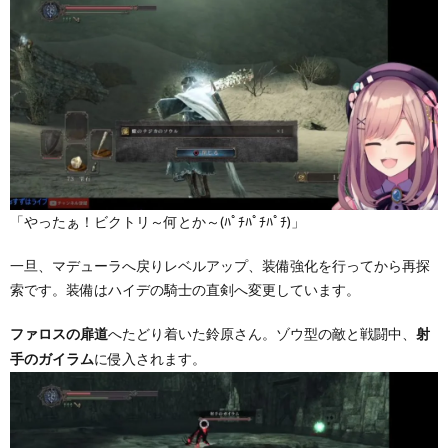
「やったぁ！ビクトリ～何とか～(ﾊﾟﾁﾊﾟﾁﾊﾟﾁ)」
一旦、マデューラへ戻りレベルアップ、装備強化を行ってから再探
索です。装備はハイデの騎士の直剣へ変更しています。
へたどり着いた鈴原さん。ゾウ型の敵と戦闘中、
ファロスの扉道
射
に侵入されます。
手のガイラム