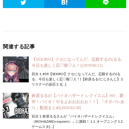
関連する記事
【SEKIRO】クセになってんだ、忍殺するの(るる、
今日も楽しく忍♡殺♡人！)[2019/06/12]
目次 1. #09【SEKIRO】クセになってんだ、忍殺するの(る
る、今日も楽しく忍♡殺♡人！)【鈴原るる/にじさんじ】 2.
リスナーの反応 2.1[…]
鈴原るるの【バイオハザード レクイエム】#01 新
作！バイオ！やるよおおおおお！！】「ネタバレあ
り」配信まとめ[2026/02/28]
目次 1. 鈴原るるさんが『バイオハザード レクイエム』
（BIOHAZARD requiem）』に挑戦！ 1.1. オープニング 1.2.
ゲームスタ[…]