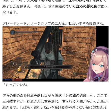
ハイデ大火塔
隠れ港
流罪の執行者
終了した鈴原さん、 今回は、前々回進めていた
方面へ
虚ろの影の森
戻ります。
グレートソードとラージクラブの二刀流が似合いすぎる鈴原さん。
「かっこいいね」
虚ろの影の森を雑魚を倒しながら 篝火「分岐路の遺跡」へ。ここで
三分岐ですが、鈴原さんは右を選択。 右へ行くと霧がかかった森が
続きます。しばらく進むと呪いを受ける壺や見えない敵に襲撃され