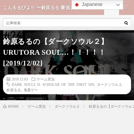
Japanese
こんるるびより 〜鈴原るる 最強まとめ〜
鈴原るるの【ダークソウル２】
URUTORA SOUL…！！！！！
[2019/12/02]
2019.12.03
ゲーム実況
DARK SOULS II: SCHOLAR OF THE FIRST SIN
,
ダークソウル２
,
鈴原るる
,
鬼畜ゲー
ゲーム実況
ダークソウル２
鈴原るるの【ダークソウル２】UR
HOME