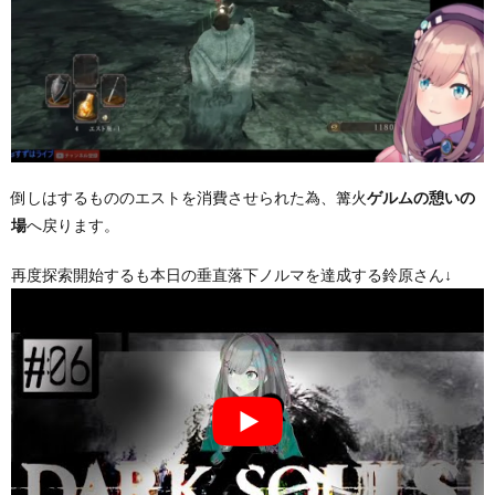
倒しはするもののエストを消費させられた為、篝火
ゲルムの憩いの
へ戻ります。
場
再度探索開始するも本日の垂直落下ノルマを達成する鈴原さん↓