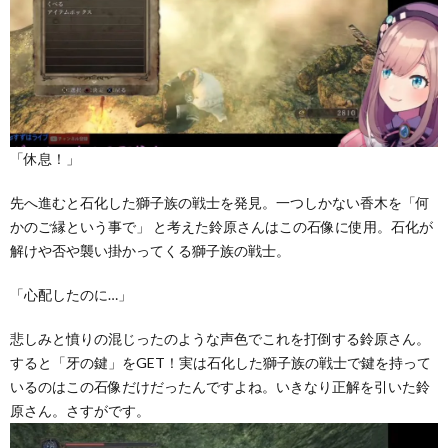
「休息！」
先へ進むと石化した獅子族の戦士を発見。一つしかない香木を「何
かのご縁という事で」 と考えた鈴原さんはこの石像に使用。石化が
解けや否や襲い掛かってくる獅子族の戦士。
「心配したのに…」
悲しみと憤りの混じったのような声色でこれを打倒する鈴原さん。
すると「牙の鍵」をGET！実は石化した獅子族の戦士で鍵を持って
いるのはこの石像だけだったんですよね。いきなり正解を引いた鈴
原さん。さすがです。