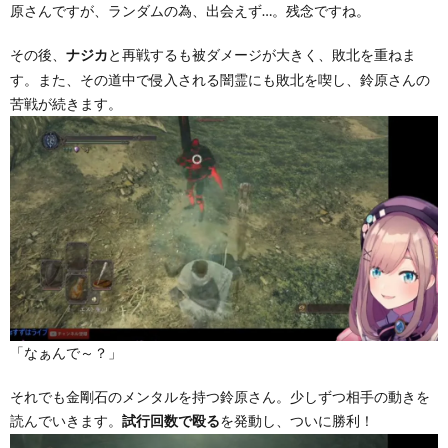
原さんですが、ランダムの為、出会えず…。残念ですね。
その後、
と再戦するも被ダメージが大きく、敗北を重ねま
ナジカ
す。また、その道中で侵入される闇霊にも敗北を喫し、鈴原さんの
苦戦が続きます。
「なぁんで～？」
それでも金剛石のメンタルを持つ鈴原さん。少しずつ相手の動きを
読んでいきます。
を発動し、ついに勝利！
試行回数で殴る