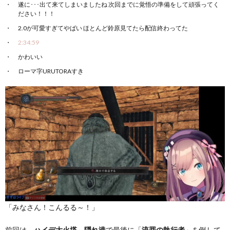
遂に･･･出て来てしまいましたね 次回までに覚悟の準備をして頑張ってく
ださい！！！
2.0が可愛すぎてやばい ほとんど鈴原見てたら配信終わってた
2:34:59
かわいい
ローマ字URUTORAすき
「みなさん！こんるる～！」
前回は、
～
で最後に「
」を倒して