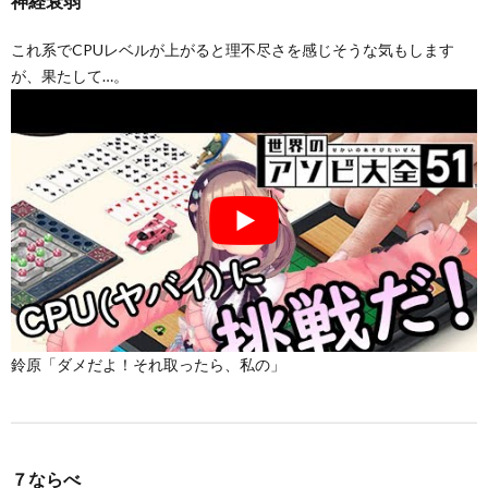
神経衰弱
これ系でCPUレベルが上がると理不尽さを感じそうな気もします
が、果たして…。
鈴原「ダメだよ！それ取ったら、私の」
７ならべ