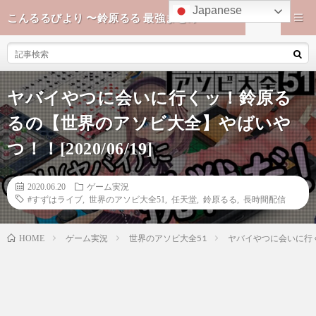
Japanese
こんるるびより 〜鈴原るる 最強まとめ〜
ヤバイやつに会いに行くッ！鈴原る
るの【世界のアソビ大全】やばいや
つ！！[2020/06/19]
2020.06.20
ゲーム実況
#すずはライブ
,
世界のアソビ大全51
,
任天堂
,
鈴原るる
,
長時間配信
ゲーム実況
世界のアソビ大全51
ヤバイやつに会いに行く
HOME