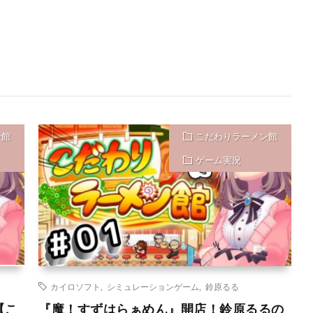
ン館
こだわりラーメン館
ゲーム実況
カイロソフト
,
シミュレーションゲーム
,
鈴原るる
【こ
『魔！すずはらぁめん』開店！鈴原るるの