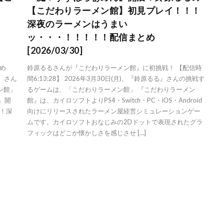
【こだわりラーメン館】初見プレイ！！！
深夜のラーメンはうまい
ッ・・・！！！！！配信まとめ
[2026/03/30]
め
鈴原るるさんが『こだわりラーメン館』に初挑戦！ 【配信時
る』さん
間6:13:28】 2026年3月30日(月)、『鈴原るる』さんの挑戦す
ン館」
るゲームは、「こだわりラーメン館」 『こだわりラーメン
』開
館』は、カイロソフトよりPS4・Switch・PC・iOS・Android
！深
向けにリリースされたラーメン屋経営シミュレーションゲー
ムです。カイロソフトおなじみの2Dドットで表現されたグラ
フィックはどこか懐かしさを感じさせ […]