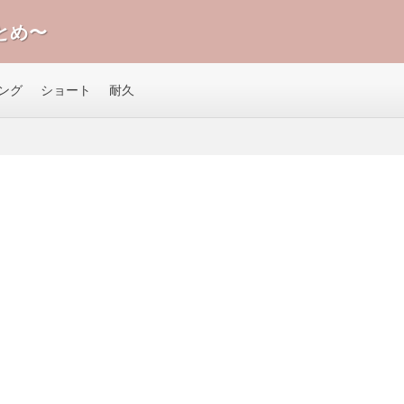
とめ〜
ング
ショート
耐久