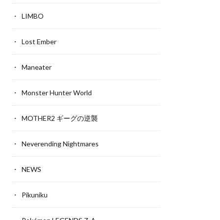
LIMBO
Lost Ember
Maneater
Monster Hunter World
MOTHER2 ギーグの逆襲
Neverending Nightmares
NEWS
Pikuniku