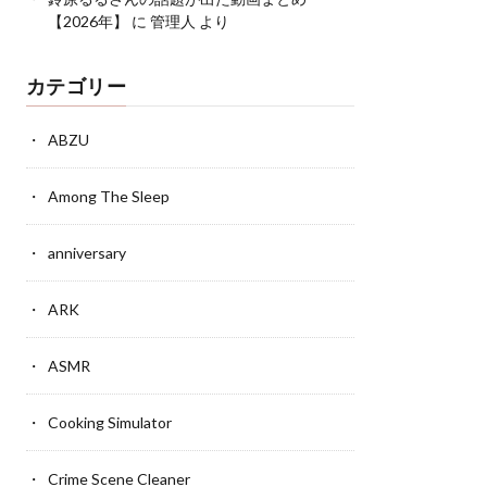
【2026年】
に
管理人
より
カテゴリー
ABZU
Among The Sleep
anniversary
ARK
ASMR
Cooking Simulator
Crime Scene Cleaner