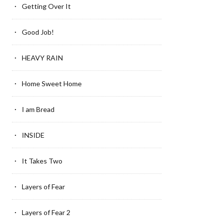
Getting Over It
Good Job!
HEAVY RAIN
Home Sweet Home
I am Bread
INSIDE
It Takes Two
Layers of Fear
Layers of Fear 2