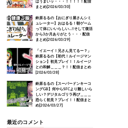
はうまいッ・・・！！！！！配信
まとめ[2026/03/30]
鈴原るるの【おにぎり屋さんシミ
ュレーター】おはるる！朝ゲーム
って体にいいらしい…‼そして復活
から3か月ありがとう・・・配信
まとめ[2026/03/29]
「イエーイ！兄さん見てるー？」
鈴原るるの【初代！ルイージマン
ション】初見プレイ！！ルイージ
との和解＿＿＿？！！配信まとめ
[2026/03/28]
鈴原るるの【スーパードンキーコ
ングGB】何やらSFCより難しいら
しい？デジタルゴリラ再び＿＿＿
恐らく初見？プレイ！！配信まと
め[2026/03/27]
最近のコメント